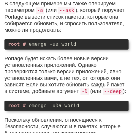
В следующем примере мы также оперируем
параметром
(или
), который поручает
-a
--ask
Portage вывести список пакетов, которые она
собирается обновить, и спросить пользователя,
можно ли продолжать:
emerge -ua world
Portage будет искать более новые версии
установленных приложений. Однако
проверяются только версии приложений, явно
установленных вами, а не тех, от которых они
зависят. Если вы хотите обновить каждый пакет
в системе, добавьте аргумент
(или
):
-D
--deep
emerge -uDa world
Поскольку обновления, относящиеся к
безопасности, случаются и в пакетах, которые
были установлены по зависимостям,