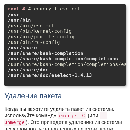
# equery f eselect
/usr
/usr/bin
/usr/bin/eselect

/usr/bin/kernel-config

/usr/bin/profile-config

/usr/share
/usr/share/bash-completion
/usr/share/bash-completion/completions
/usr/share/doc
/usr/share/doc/eselect-1.4.13
...
Удаление пакета
Когда вы захотите удалить пакет из системы,
используйте команду
(или
emerge -C
--
). Это приведет к удалению из системы
unmerge
всех файлов, установленных пакетом, кроме