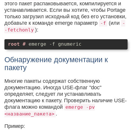
этого пакет распаковывается, компилируется и
устанавливается. Если вы хотите, чтобы Portage
только загрузил исходный код без его установки,
добавьте к команде emerge параметр
(или
-f
-
):
-fetchonly
emerge -f gnumeric
Обнаружение документации к
пакету
Многие пакеты содержат собственную
документацию. Иногда USE-флаг "doc"
определяет, следует ли устанавливать
документацию к пакету. Проверить наличие USE-
флага можно командой
emerge -pv
.
<название_пакета>
Пример: