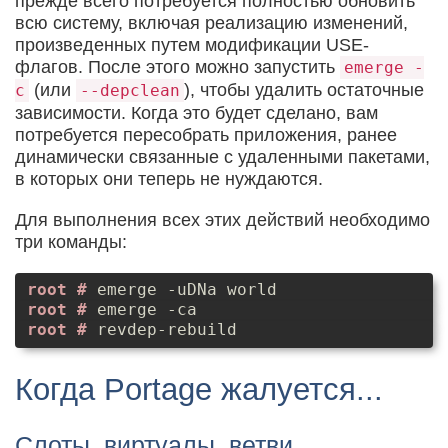
прежде всего потребуется полностью обновить
всю систему, включая реализацию изменений,
произведенных путем модификации USE-
флагов. После этого можно запустить
emerge -
(или
), чтобы удалить остаточные
c
--depclean
зависимости. Когда это будет сделано, вам
потребуется пересобрать приложения, ранее
динамически связанные с удаленными пакетами,
в которых они теперь не нуждаются.
Для выполнения всех этих действий необходимо
три команды:
emerge -uDNa world
emerge -ca
revdep-rebuild
Когда Portage жалуется...
Слоты, виртуалы, ветви,