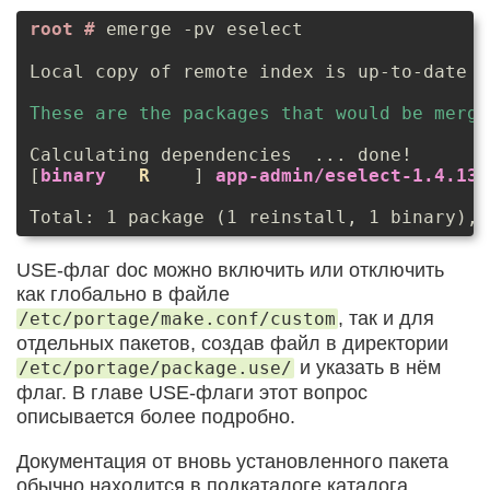
emerge -pv eselect
Local copy of remote index is up-to-date a
These are the packages that would be merge
Calculating dependencies  ... done!

[
binary
R
    ] 
app-admin/eselect-1.4.13:
Total: 1 package (1 reinstall, 1 binary), 
USE-флаг doc можно включить или отключить
как глобально в файле
, так и для
/etc/portage/make.conf/custom
отдельных пакетов, создав файл в директории
и указать в нём
/etc/portage/package.use/
флаг. В главе USE-флаги этот вопрос
описывается более подробно.
Документация от вновь установленного пакета
обычно находится в подкаталоге каталога