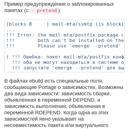
Пример предупреждения о заблокированных
пакетах (с
):
--pretend
[blocks B     ] mail-mta/ssmtp (is blocking
...

!!! Error: the mail-mta/postfix package con
!!!        both can't be installed on the s
!!!        Please use 'emerge --pretend' to
( !!! Ошибка: пакет mail-mta/postfix конфли
  !!! оба не могут находиться в системе одн
В файлах ebuild есть специальные поля,
сообщающие Portage о зависимостях. Возможны
два вида зависимости: зависимость сборки,
объявленная в переменной DEPEND, и
зависимость выполнения, объявленная в
переменной RDEPEND. Когда одна из этих
зависимостей явно указывает на
несовместимость пакета или виртуального