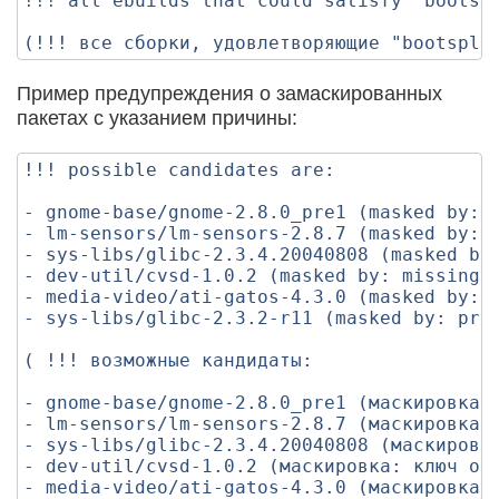
!!! all ebuilds that could satisfy "bootspl
Пример предупреждения о замаскированных
пакетах с указанием причины:
!!! possible candidates are:

- gnome-base/gnome-2.8.0_pre1 (masked by: ~
- lm-sensors/lm-sensors-2.8.7 (masked by: -
- sys-libs/glibc-2.3.4.20040808 (masked by:
- dev-util/cvsd-1.0.2 (masked by: missing k
- media-video/ati-gatos-4.3.0 (masked by: p
- sys-libs/glibc-2.3.2-r11 (masked by: prof
( !!! возможные кандидаты:

- gnome-base/gnome-2.8.0_pre1 (маскировка: 
- lm-sensors/lm-sensors-2.8.7 (маскировка: 
- sys-libs/glibc-2.3.4.20040808 (маскировка
- dev-util/cvsd-1.0.2 (маскировка: ключ отс
- media-video/ati-gatos-4.3.0 (маскировка: 