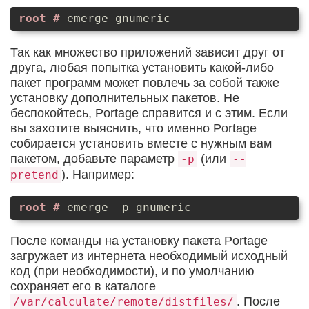
emerge gnumeric
Так как множество приложений зависит друг от
друга, любая попытка установить какой-либо
пакет программ может повлечь за собой также
установку дополнительных пакетов. Не
беспокойтесь, Portage справится и с этим. Если
вы захотите выяснить, что именно Portage
собирается установить вместе с нужным вам
пакетом, добавьте параметр
(или
-p
--
). Например:
pretend
emerge -p gnumeric
После команды на установку пакета Portage
загружает из интернета необходимый исходный
код (при необходимости), и по умолчанию
сохраняет его в каталоге
. После
/var/calculate/remote/distfiles/