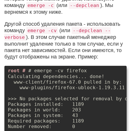
команду
(или
). Мы
emerge -c
--depclean
вернемся к этому ниже.
Другой способ удаления пакета - использовать
команду
(или
emerge -cv
--depclean --
). В этом случае пакетный менеджер
verbose
выполнит удаление только в том случае, если у
пакета нет зависимостей. Если они имеются, то
будут отображены на экране. Пример:
# emerge -cv firefox
Calculating dependencies... done!

  www-client/firefox-67.0 pulled in by:

    www-plugins/firefox-ublock-1.19.3.11 r
>>> No packages selected for removal by de
Packages installed:   1189

Packages in world:    203

Packages in system:   43

Required packages:    1189
