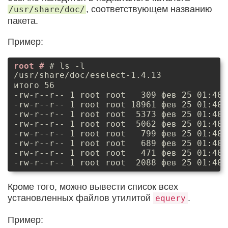
, соответствующем названию
/usr/share/doc/
пакета.
Пример:
# ls -l
/usr/share/doc/eselect-1.4.13
итого 56

-rw-r--r-- 1 root root   309 фев 25 01:40 
-rw-r--r-- 1 root root 18961 фев 25 01:40 
-rw-r--r-- 1 root root  5373 фев 25 01:40 
-rw-r--r-- 1 root root  5062 фев 25 01:40 
-rw-r--r-- 1 root root   799 фев 25 01:40 
-rw-r--r-- 1 root root   689 фев 25 01:40 
-rw-r--r-- 1 root root   471 фев 25 01:40 
-rw-r--r-- 1 root root  2088 фев 25 01:40 
Кроме того, можно вывести список всех
установленных файлов утилитой
.
equery
Пример: