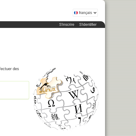
S'inscrire
S'identifier
fectuer des