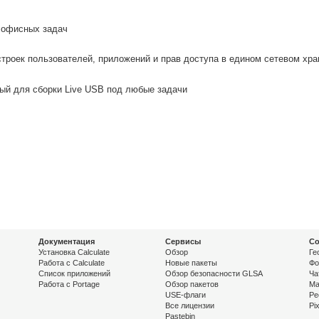
 офисных задач
строек пользователей, приложений и прав доступа в едином сетевом хр
ый для сборки Live USB под любые задачи
Документация
Сервисы
Со
Установка Calculate
Обзор
Ге
Работа с Calculate
Новые пакеты
Фо
Список приложений
Обзор безопасности GLSA
Ча
Работа с Portage
Обзор пакетов
Ma
USE-флаги
Pe
Все лицензии
Pi
Pastebin