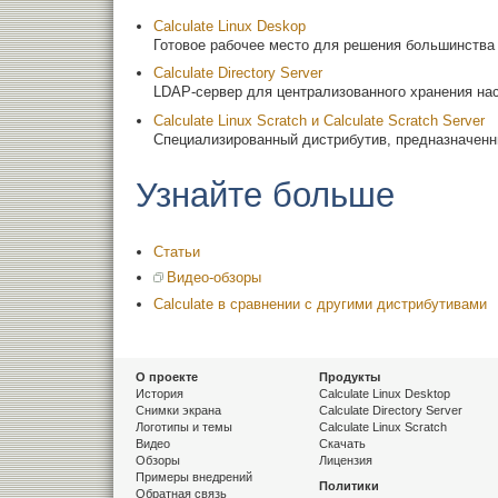
Calculate Linux Deskop
Готовое рабочее место для решения большинства
Calculate Directory Server
LDAP-сервер для централизованного хранения на
Calculate Linux Scratch и Calculate Scratch Server
Специализированный дистрибутив, предназначенн
Узнайте больше
Статьи
Видео-обзоры
Calculate в сравнении с другими дистрибутивами
О проекте
Продукты
История
Calculate Linux Desktop
Снимки экрана
Calculate Directory Server
Логотипы и темы
Calculate Linux Scratch
Видео
Скачать
Обзоры
Лицензия
Примеры внедрений
Политики
Обратная связь