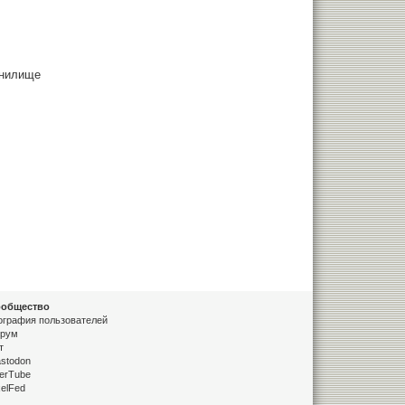
анилище
общество
ография пользователей
рум
т
stodon
erTube
xelFed