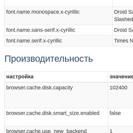
font.name.monospace.x-cyrillic
Droid 
Slashe
font.name.sans-serif.x-cyrillic
Droid S
font.name.serif.x-cyrillic
Times 
Производительность
настройка
значени
browser.cache.disk.capacity
102400
browser.cache.disk.smart_size.enabled
false
browser.cache.use_new_backend
1