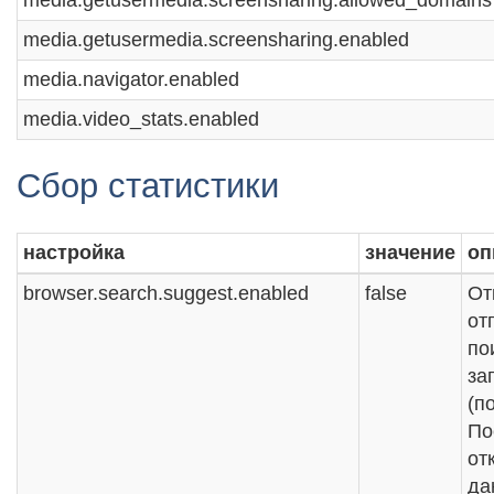
media.getusermedia.screensharing.enabled
media.navigator.enabled
media.video_stats.enabled
Сбор статистики
настройка
значение
оп
browser.search.suggest.enabled
false
От
от
по
за
(п
По
от
да