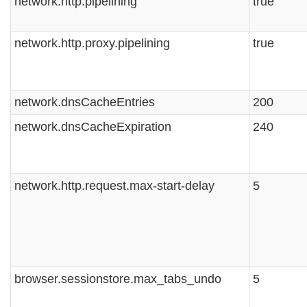
network.http.pipelining
true
network.http.proxy.pipelining
true
network.dnsCacheEntries
200
network.dnsCacheExpiration
240
network.http.request.max-start-delay
5
browser.sessionstore.max_tabs_undo
5