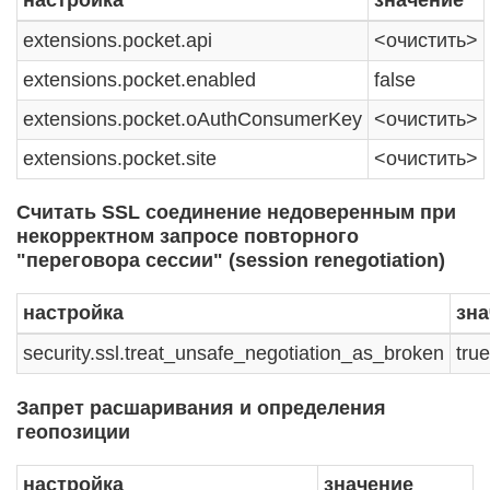
extensions.pocket.api
<очистить>
extensions.pocket.enabled
false
extensions.pocket.oAuthConsumerKey
<очистить>
extensions.pocket.site
<очистить>
Считать SSL соединение недоверенным при
некорректном запросе повторного
"переговора сессии" (session renegotiation)
настройка
зна
security.ssl.treat_unsafe_negotiation_as_broken
true
Запрет расшаривания и определения
геопозиции
настройка
значение