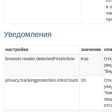
от
в 
на
пр
Уведомления
настройка
значение
опи
browser.reader.detectedFirstArticle
true
Отк
уве
"Ви
privacy.trackingprotection.introCount
20
Отк
уве
"Ка
защ
отс