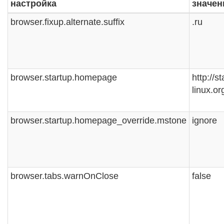
настройка
значен
browser.fixup.alternate.suffix
.ru
browser.startup.homepage
http://st
linux.or
browser.startup.homepage_override.mstone
ignore
browser.tabs.warnOnClose
false