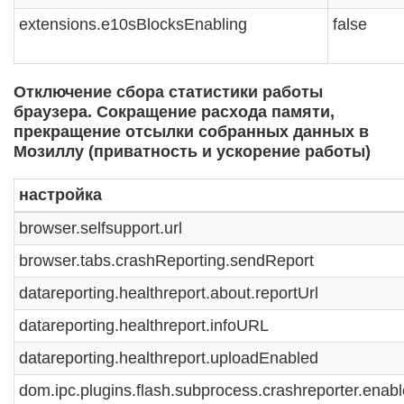
extensions.e10sBlocksEnabling
false
Отключение сбора статистики работы
браузера. Сокращение расхода памяти,
прекращение отсылки собранных данных в
Мозиллу (приватность и ускорение работы)
настройка
browser.selfsupport.url
browser.tabs.crashReporting.sendReport
datareporting.healthreport.about.reportUrl
datareporting.healthreport.infoURL
datareporting.healthreport.uploadEnabled
dom.ipc.plugins.flash.subprocess.crashreporter.enab