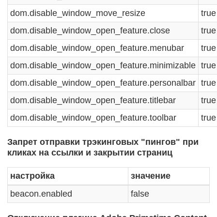
dom.disable_window_move_resize
true
dom.disable_window_open_feature.close
true
dom.disable_window_open_feature.menubar
true
dom.disable_window_open_feature.minimizable
true
dom.disable_window_open_feature.personalbar
true
dom.disable_window_open_feature.titlebar
true
dom.disable_window_open_feature.toolbar
true
Запрет отправки трэкинговых "пингов" при
кликах на ссылки и закрытии страниц
настройка
значение
beacon.enabled
false