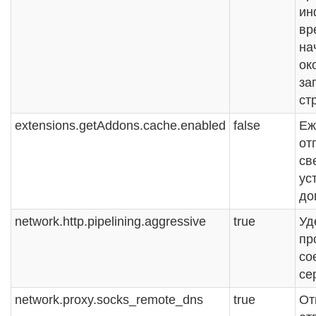
ин
вр
на
ок
за
ст
extensions.getAddons.cache.enabled
false
Еж
от
св
ус
до
network.http.pipelining.aggressive
true
Уд
пр
со
се
network.proxy.socks_remote_dns
true
От