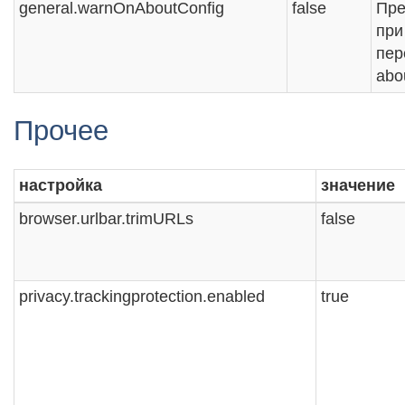
general.warnOnAboutConfig
false
Пре
при
пер
abo
Прочее
настройка
значение
browser.urlbar.trimURLs
false
privacy.trackingprotection.enabled
true