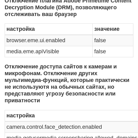
Отключение плагина Adobe Primetime Content
Decryption Module (DRM), позволяющего
отслеживать ваш браузер
настройка
значение
browser.eme.ui.enabled
false
media.eme.apiVisible
false
Отключение доступа сайтов к камерам и
микрофонам. Отключение других
мультимедиа-функций, которые практически
не используютя на обычных сайтах, но
представляют угрозу безопасности или
приватности
настройка
camera.control.face_detection.enabled
media.getusermedia.screensharing.allowed_domains