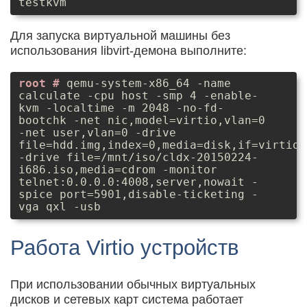
testkvm
Для запуска виртуальной машины без
использования libvirt-демона выполните:
qemu-system-x86_64 -name
calculate -cpu host -smp 4 -enable-
kvm -localtime -m 2048 -no-fd-
bootchk -net nic,model=virtio,vlan=0
-net user,vlan=0 -drive
file=hdd.img,index=0,media=disk,if=virtio
-drive file=/mnt/iso/cldx-20150224-
i686.iso,media=cdrom -monitor
telnet:0.0.0.0:4008,server,nowait -
spice port=5901,disable-ticketing -
vga qxl -usb
Работа Virtio устройств
При использовании обычных виртуальных
дисков и сетевых карт система работает