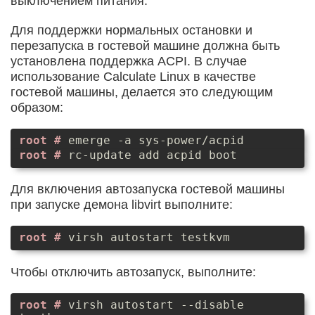
выключением питания.
Для поддержки нормальных остановки и
перезапуска в гостевой машине должна быть
установлена поддержка ACPI. В случае
использование Calculate Linux в качестве
гостевой машины, делается это следующим
образом:
emerge -a sys-power/acpid
rc-update add acpid boot
Для включения автозапуска гостевой машины
при запуске демона libvirt выполните:
virsh autostart testkvm
Чтобы отключить автозапуск, выполните:
virsh autostart --disable