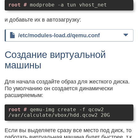
modprobe -a tun vhost_net
и добавьте их в автозагрузку:
/etc/modules-load.d/qemu.conf
Создание виртуальной
машины
Для начала создайте образ для жесткого диска.
По умолчанию он создается динамически
расширяемым:
qemu-img create -f qcow2
/var/calculate/vbox/hdd.qcow2 20G
Если вы выделяете сразу все место под диск, то
работать виртуальная машина будет быстрее, т.к.