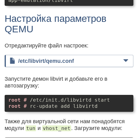
app-emulation/libvirt
Настройка параметров
QEMU
Отредактируйте файл настроек:
/etc/libvirt/qemu.conf
Запустите демон libvirt и добавьте его в
автозагрузку:
/etc/init.d/libvirtd start
rc-update add libvirtd
Также для виртуальной сети нам понадобятся
модули
и
. Загрузите модули:
tun
vhost_net