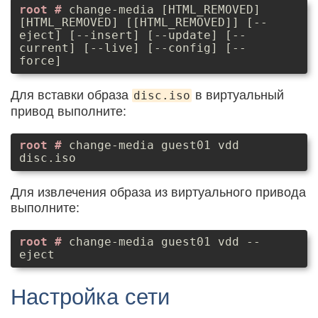
change-media [HTML_REMOVED]
[HTML_REMOVED] [[HTML_REMOVED]] [--
eject] [--insert] [--update] [--
current] [--live] [--config] [--
force]
Для вставки образа
в виртуальный
disc.iso
привод выполните:
change-media guest01 vdd
disc.iso
Для извлечения образа из виртуального привода
выполните:
change-media guest01 vdd --
eject
Настройка сети