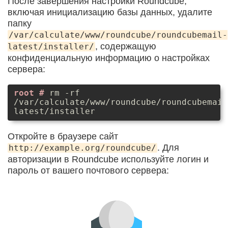
После завершения настройки Roundcube,
включая инициализацию базы данных, удалите
папку
/var/calculate/www/roundcube/roundcubemail-
, содержащую
latest/installer/
конфиденциальную информацию о настройках
сервера:
rm -rf
/var/calculate/www/roundcube/roundcubemail
latest/installer
Откройте в браузере сайт
. Для
http://example.org/roundcube/
авторизации в Roundcube используйте логин и
пароль от вашего почтового сервера: