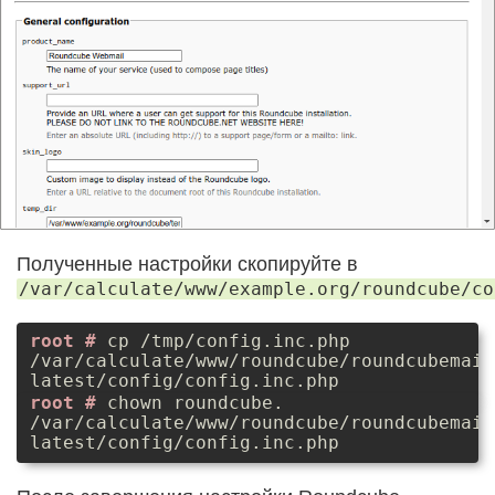
Полученные настройки скопируйте в
/var/calculate/www/example.org/roundcube/co
cp /tmp/config.inc.php
/var/calculate/www/roundcube/roundcubemail
latest/config/config.inc.php
chown roundcube.
/var/calculate/www/roundcube/roundcubemail
latest/config/config.inc.php