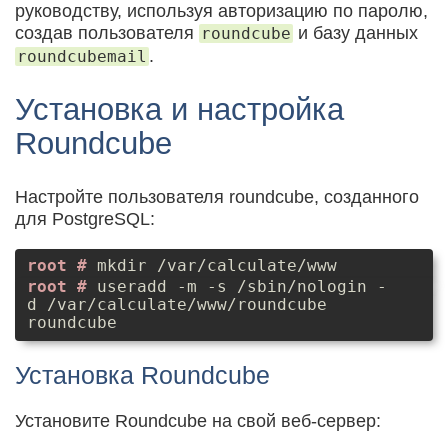
руководству, используя авторизацию по паролю,
создав пользователя
и базу данных
roundcube
.
roundcubemail
Установка и настройка
Roundcube
Настройте пользователя roundcube, созданного
для PostgreSQL:
mkdir /var/calculate/www
useradd -m -s /sbin/nologin -
d /var/calculate/www/roundcube
roundcube
Установка Roundcube
Установите Roundcube на свой веб-сервер: