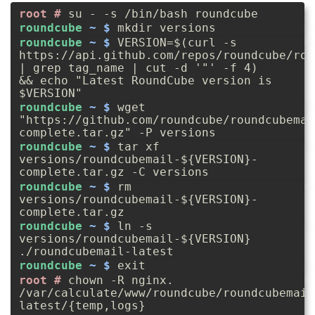
su - -s /bin/bash roundcube
mkdir versions
VERSION=$(curl -s
https://api.github.com/repos/roundcube/rou
| grep tag_name | cut -d '"' -f 4)
&& echo "Latest RoundCube version is
$VERSION"
wget
"https://github.com/roundcube/roundcubemai
complete.tar.gz" -P versions
tar xf
versions/roundcubemail-${VERSION}-
complete.tar.gz -C versions
rm
versions/roundcubemail-${VERSION}-
complete.tar.gz
ln -s
versions/roundcubemail-${VERSION}
./roundcubemail-latest
exit
chown -R nginx.
/var/calculate/www/roundcube/roundcubemail
latest/{temp,logs}