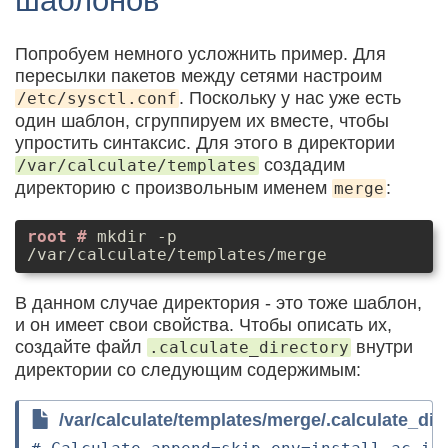
шаблонов
Попробуем немного усложнить пример. Для
пересылки пакетов между сетями настроим
. Поскольку у нас уже есть
/etc/sysctl.conf
один шаблон, сгруппируем их вместе, чтобы
упростить синтаксис. Для этого в директории
создадим
/var/calculate/templates
директорию с произвольным именем
:
merge
mkdir -p
/var/calculate/templates/merge
В данном случае директория - это тоже шаблон,
и он имеет свои свойства. Чтобы описать их,
создайте файл
внутри
.calculate_directory
директории со следующим содержимым:
/var/calculate/templates/merge/.calculate_dir