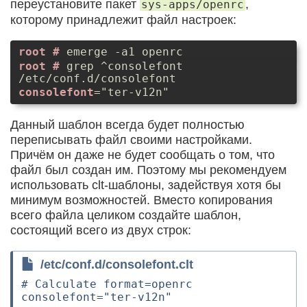
переустановите пакет
,
sys-apps/openrc
которому принадлежит файл настроек:
emerge -a1 openrc
grep ^consolefont
/etc/conf.d/consolefont
consolefont
="ter-v12n"
Данный шаблон всегда будет полностью
переписывать файл своими настройками.
Причём он даже не будет сообщать о том, что
файл был создан им. Поэтому мы рекомендуем
использовать clt-шаблоны, задействуя хотя бы
минимум возможностей. Вместо копирования
всего файла целиком создайте шаблон,
состоящий всего из двух строк:
/etc/conf.d/consolefont.clt
# Calculate format=openrc
