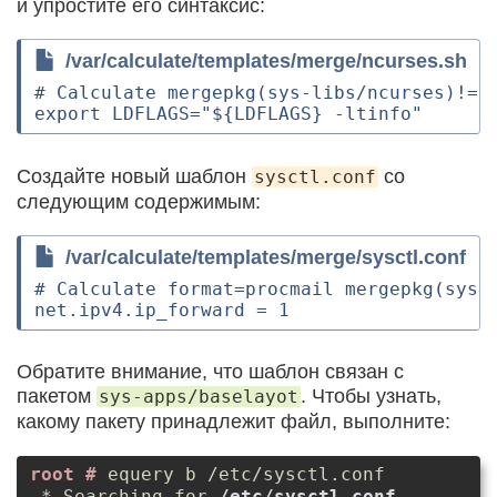
и упростите его синтаксис:
/var/calculate/templates/merge/ncurses.sh
# Calculate mergepkg(sys-libs/ncurses)!= p
Создайте новый шаблон
со
sysctl.conf
следующим содержимым:
/var/calculate/templates/merge/sysctl.conf
# Calculate format=procmail mergepkg(sys-a
Обратите внимание, что шаблон связан с
пакетом
. Чтобы узнать,
sys-apps/baselayot
какому пакету принадлежит файл, выполните:
equery b /etc/sysctl.conf
 * Searching for 
/etc/sysctl.conf