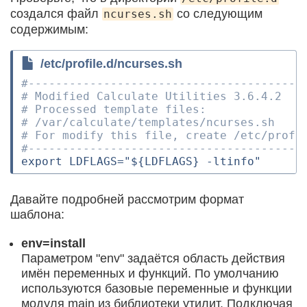
создался файл
со следующим
ncurses.sh
содержимым:
/etc/profile.d/ncurses.sh
#----------------------------------------
# Modified Calculate Utilities 3.6.4.2
# Processed template files:
# /var/calculate/templates/ncurses.sh
# For modify this file, create /etc/profi
#----------------------------------------
export
LDFLAGS
=
"
${
LDFLAGS
}
 -ltinfo"
Давайте подробней рассмотрим формат
шаблона:
env=install
Параметром "env" задаётся область действия
имён переменных и функций. По умолчанию
используются базовые переменные и функции
модуля main из библиотеки утилит. Подключая