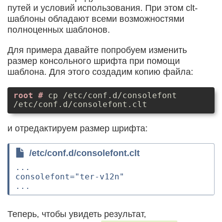
путей и условий использования. При этом clt-
шаблоны обладают всеми возможностями
полноценных шаблонов.
Для примера давайте попробуем изменить
размер консольного шрифта при помощи
шаблона. Для этого создадим копию файла:
cp /etc/conf.d/consolefont
/etc/conf.d/consolefont.clt
и отредактируем размер шрифта:
/etc/conf.d/consolefont.clt
...

consolefont="ter-v12n"

Теперь, чтобы увидеть результат,