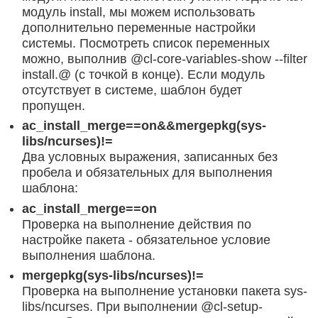
модуль install, мы можем использовать
дополнительно переменные настройки
системы. Посмотреть список переменных
можно, выполнив @cl-core-variables-show --filter
install.@ (с точкой в конце). Если модуль
отсутствует в системе, шаблон будет
пропущен.
ac_install_merge==on&&mergepkg(sys-
libs/ncurses)!=
Два условных выражения, записанных без
пробела и обязательных для выполнения
шаблона:
ac_install_merge==on
Проверка на выполнение действия по
настройке пакета - обязательное условие
выполнения шаблона.
mergepkg(sys-libs/ncurses)!=
Проверка на выполнение установки пакета sys-
libs/ncurses. При выполнении @cl-setup-