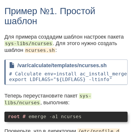
Пример №1. Простой
шаблон
Для примера создадим шаблон настроек пакета
. Для этого нужно создать
sys-libs/ncurses
шаблон
:
ncurses.sh
/var/calculate/templates/ncurses.sh
# Calculate env=install ac_install_merge==
Теперь переустановите пакет
sys-
, выполнив:
libs/ncurses
emerge -a1 ncurses
Проверьте, что в директории
/etc/profile.d