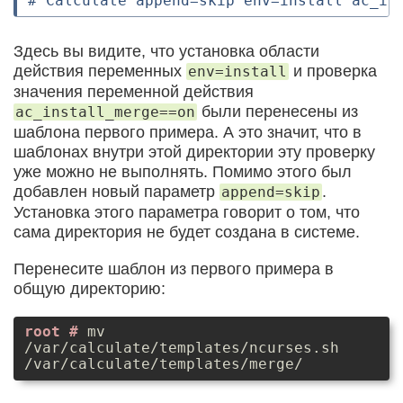
Здесь вы видите, что установка области
действия переменных
и проверка
env=install
значения переменной действия
были перенесены из
ac_install_merge==on
шаблона первого примера. А это значит, что в
шаблонах внутри этой директории эту проверку
уже можно не выполнять. Помимо этого был
добавлен новый параметр
.
append=skip
Установка этого параметра говорит о том, что
сама директория не будет создана в системе.
Перенесите шаблон из первого примера в
общую директорию:
mv
/var/calculate/templates/ncurses.sh
/var/calculate/templates/merge/