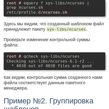
equery f sys-libs/ncurses |
grep ncurses.sh
/etc/profile.d/
ncurses.sh
Здесь мы видим, что созданный шаблоном файл
принадлежит пакету
.
sys-libs/ncurses
Проверьте изменение контрольной суммы
файла:
qcheck sys-libs/ncurses
Checking sys-libs/ncurses-6.1-r2 ...

Как видим, контрольная сумма созданного нами
файла соответствует данным пакетного
менеджера.
Пример №2. Группировка