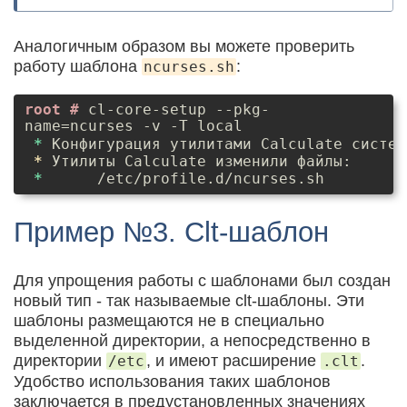
Аналогичным образом вы можете проверить
работу шаблона
:
ncurses.sh
cl-core-setup --pkg-
name=ncurses -v -T local
*
 Конфигурация утилитами Calculate систем
*
 Утилиты Calculate изменили файлы:  

*
      /etc/profile.d/ncurses.sh  
Пример №3. Clt-шаблон
Для упрощения работы с шаблонами был создан
новый тип - так называемые clt-шаблоны. Эти
шаблоны размещаются не в специально
выделенной директории, а непосредственно в
директории
, и имеют расширение
.
/etc
.clt
Удобство использования таких шаблонов
заключается в предустановленных значениях