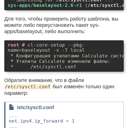
sys-apps/baselayout-2.6-r1
 (
/etc/sysctl.co
Для того, чтобы проверить работу шаблона, вы
можете либо переустановить пакет sys-
apps/baselayout, либо выполнить:
cl-core-setup --pkg-
name=baselayout -v -T local
*
 Конфигурация утилитами Calculate систем
*
 Утилиты Calculate изменили файлы:  

*
      /etc/sysctl.conf 
Обратите внимание, что в файле
был изменён только один
/etc/sysctl.conf
параметр:
/etc/sysctl.conf
...

net.ipv4.ip_forward = 1
