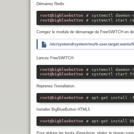
Démarrez Redis :
systemctl daemon-
systemctl start r
Corrigez le module de démarrage de FreeSWITCH en désa
/etc/systemd/system/multi-user.target.wants/f
Lancez FreeSWITCH:
systemctl daemon-
systemctl start f
Reprenez l'installation :
apt-get install -
Installer BigBlueButton HTML5 :
apt-get install b
Pour réduire les bruits d'impulsion, réglez le niveau sono