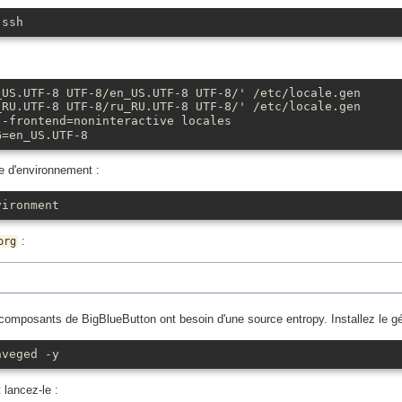
 ssh
_US.UTF-8 UTF-8/en_US.UTF-8 UTF-8/' /etc/locale.gen
_RU.UTF-8 UTF-8/ru_RU.UTF-8 UTF-8/' /etc/locale.gen
--frontend=noninteractive locales
G=en_US.UTF-8
le d'environnement :
vironment
:
org
s composants de BigBlueButton ont besoin d'une source entropy. Installez le g
aveged -y
 lancez-le :