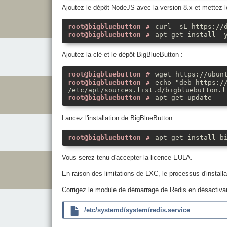
Ajoutez le dépôt NodeJS avec la version 8.x et mettez-l
curl -sL https://
apt-get install -
Ajoutez la clé et le dépôt BigBlueButton :
wget https://ubun
echo "deb https:/
/etc/apt/sources.list.d/bigbluebutton.l
apt-get update
Lancez l'installation de BigBlueButton :
apt-get install b
Vous serez tenu d'accepter la licence EULA.
En raison des limitations de LXC, le processus d'insta
Corrigez le module de démarrage de Redis en désactivan
/etc/systemd/system/redis.service