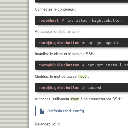
Connectez le conteneur :
lxc-attach bigbluebutton
Actualisez le dépôt binaire :
apt-get update
Installez le client et le serveur SSH :
apt-get install s
Modifiez le mot de passe
:
root
passwd
Autorisez l'utilisateur
à se connecter via SSH :
root
/etc/ssh/sshd_config
Relancez SSH: