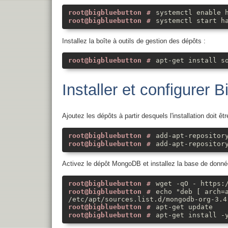
systemctl enable 
systemctl start h
Installez la boîte à outils de gestion des dépôts :
apt-get install s
Installer et configurer 
Ajoutez les dépôts à partir desquels l'installation doit êtr
add-apt-repositor
add-apt-repositor
Activez le dépôt MongoDB et installez la base de donné
wget -qO - https:
echo "deb [ arch=
/etc/apt/sources.list.d/mongodb-org-3.4
apt-get update
apt-get install -