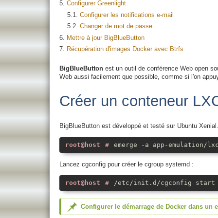
Configurer Greenlight
Configurer les notifications e-mail
Changer de mot de passe
Mettre à jour BigBlueButton
Récupération d'images Docker avec Btrfs
BigBlueButton
est un outil de conférence Web open sou
Web aussi facilement que possible, comme si l'on appuya
Créer un conteneur LX
BigBlueButton est développé et testé sur Ubuntu Xenial.
emerge -a app-emulation/lx
Lancez cgconfig pour créer le cgroup systemd :
/etc/init.d/cgconfig start
Configurer le démarrage de Docker dans un