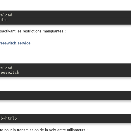
reload
edis
ctivant les restrictions manquantes :
reeswitch.service
reload
reeswitch
f
bb-html5
re pour la transmission de la voix entre utilisateurs :