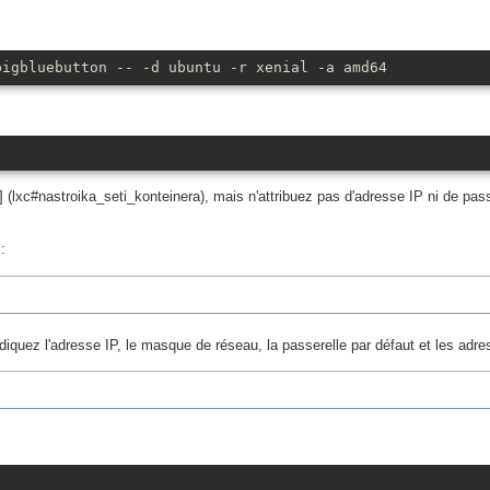
bigbluebutton -- -d ubuntu -r xenial -a amd64
(lxc#nastroika_seti_konteinera), mais n'attribuez pas d'adresse IP ni de passe
:
diquez l'adresse IP, le masque de réseau, la passerelle par défaut et les ad