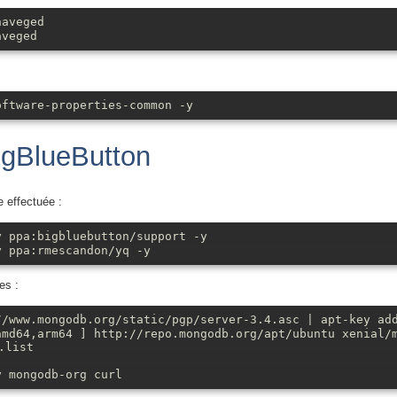
haveged
aveged
oftware-properties-common -y
BigBlueButton
e effectuée :
y ppa:bigbluebutton/support -y
y ppa:rmescandon/yq -y
es :
//www.mongodb.org/static/pgp/server-3.4.asc | apt-key ad
amd64,arm64 ] http://repo.mongodb.org/apt/ubuntu xenial/
.list
y mongodb-org curl