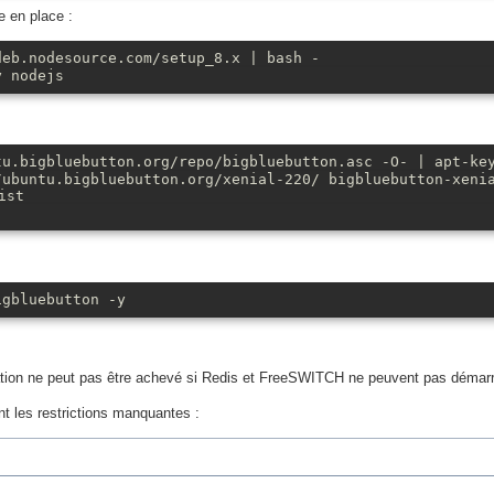
e en place :
deb.nodesource.com/setup_8.x | bash -
y nodejs
tu.bigbluebutton.org/repo/bigbluebutton.asc -O- | apt-ke
/ubuntu.bigbluebutton.org/xenial-220/ bigbluebutton-xeni
ist
igbluebutton -y
llation ne peut pas être achevé si Redis et FreeSWITCH ne peuvent pas démarr
t les restrictions manquantes :