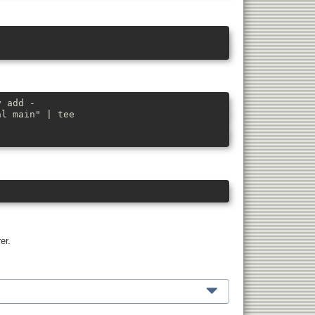
y add -
al main" | tee
er.