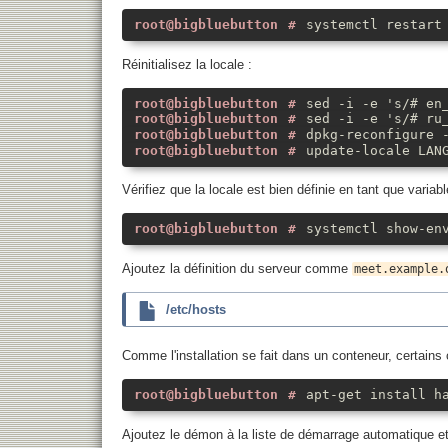
systemctl restart
Réinitialisez la locale :
sed -i -e 's/# en
sed -i -e 's/# ru
dpkg-reconfigure 
update-locale LAN
Vérifiez que la locale est bien définie en tant que variab
systemctl show-en
Ajoutez la définition du serveur comme
meet.example.
/etc/hosts
Comme l'installation se fait dans un conteneur, certain
apt-get install h
Ajoutez le démon à la liste de démarrage automatique et