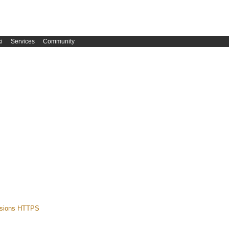
i
Services
Community
essions HTTPS