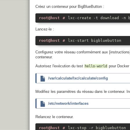
Créez un conteneur pour BigBlueButton :
lxc-create -t download -n 
Lancez-le :
lxc-start bigbluebutton
Configurez votre réseau conformément aux [instructions] 
conteneur.
Autorisez l'exécution du test
pour Docker 
hello-world
/var/calculate/lxc/calculate/config
Modifiez les paramètres du réseau dans le conteneur. In
/etc/network/interfaces
Relancez le conteneur.
lxc-stop -r bigbluebutton