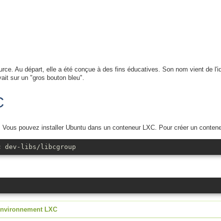
rce. Au départ, elle a été conçue à des fins éducatives. Son nom vient de l'
it sur un "gros bouton bleu".
C
 Vous pouvez installer Ubuntu dans un conteneur LXC. Pour créer un conteneur 
c dev-libs/libcgroup
 environnement LXC