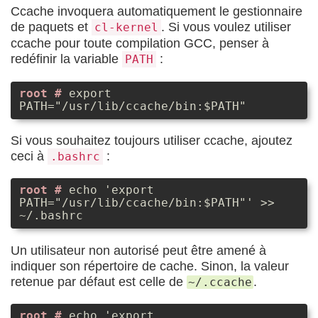
Ccache invoquera automatiquement le gestionnaire
de paquets et
. Si vous voulez utiliser
cl-kernel
ccache pour toute compilation GCC, penser à
redéfinir la variable
:
PATH
export
PATH="/usr/lib/ccache/bin:$PATH"
Si vous souhaitez toujours utiliser ccache, ajoutez
ceci à
:
.bashrc
echo 'export
PATH="/usr/lib/ccache/bin:$PATH"' >>
~/.bashrc
Un utilisateur non autorisé peut être amené à
indiquer son répertoire de cache. Sinon, la valeur
retenue par défaut est celle de
.
~/.ccache
echo 'export