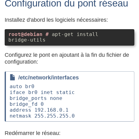
Configuration du pont réseau
Installez d'abord les logiciels nécessaires:
apt-get install
bridge-utils
Configurez le pont en ajoutant à la fin du fichier de
configuration:
/etc/network/interfaces
auto br0

iface br0 inet static

bridge_ports none

bridge_fd 0

address 192.168.0.1

Redémarrer le réseau: