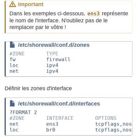
Important
Dans les exemples ci-dessous,
représente
ens3
le nom de l'interface. N'oubliez pas de le
remplacer par le vôtre !
/etc/shorewall/conf.d/zones
#ZONE       TYPE
fw          firewall
loc         ipv4
net         ipv4
Définir les zones d'interface
/etc/shorewall/conf.d/interfaces
?FORMAT 2
#ZONE       INTERFACE       OPTIONS
net         ens3            tcpflags,nosm
loc         br0             tcpflags,nosm