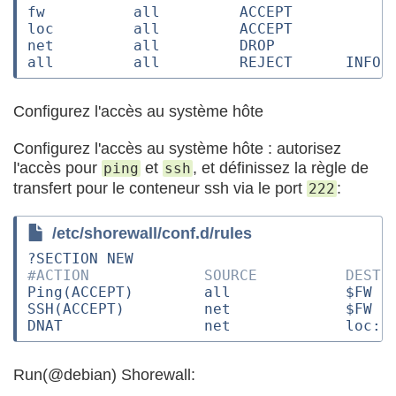
fw          all         ACCEPT
loc         all         ACCEPT
net         all         DROP
all         all         REJECT      INFO
Configurez l'accès au système hôte
Configurez l'accès au système hôte : autorisez
l'accès pour
et
, et définissez la règle de
ping
ssh
transfert pour le conteneur ssh via le port
:
222
/etc/shorewall/conf.d/rules
?SECTION NEW
#ACTION             SOURCE          DEST 
Ping(ACCEPT)        all             $FW
SSH(ACCEPT)         net             $FW
DNAT                net             loc:1
Run(@debian) Shorewall: