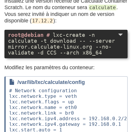
Installez une version récente de Calculate Container
Scratch. Le nom du conteneur sera
.
calculate
Vous serez invité à indiquer un nom de version
disponible (
):
17.12.2
lxc-create -n
calculate -t download -- --server
mirror.calculate-linux.org --no-
validate -d CCS --arch x86_64
Modifiez les paramètres du conteneur:
/var/lib/lxc/calculate/config
# Network configuration

lxc.network.type = veth

lxc.network.flags = up

lxc.network.name = eth0

lxc.network.link = br0

lxc.network.ipv4.address = 192.168.0.2/24

lxc.network.ipv4.gateway = 192.168.0.1
