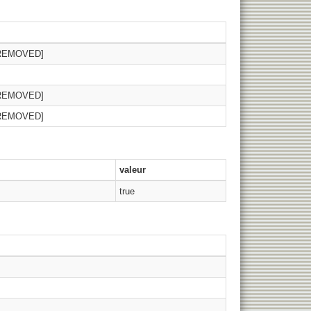
REMOVED]
REMOVED]
REMOVED]
valeur
true