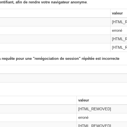
entifiant, afin de rendre votre navigateur anonyme
.
valeur
[HTML_
erroné
[HTML_
[HTML_
requête pour une "renégociation de session" répétée est incorrecte
valeur
[HTML_REMOVED]
erroné
[HTML_REMOVED]