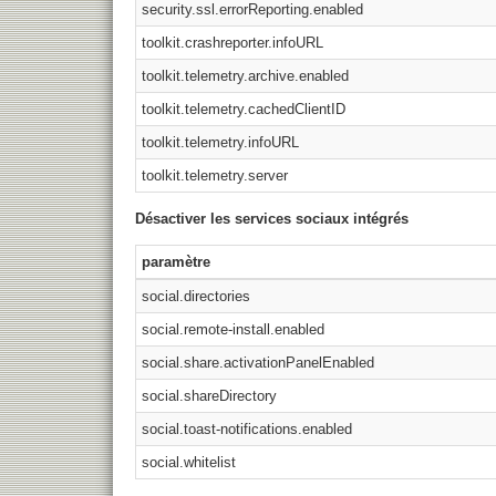
security.ssl.errorReporting.enabled
toolkit.crashreporter.infoURL
toolkit.telemetry.archive.enabled
toolkit.telemetry.cachedClientID
toolkit.telemetry.infoURL
toolkit.telemetry.server
Désactiver les services sociaux intégrés
paramètre
social.directories
social.remote-install.enabled
social.share.activationPanelEnabled
social.shareDirectory
social.toast-notifications.enabled
social.whitelist