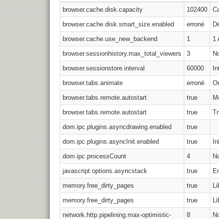
browser.cache.disk.capacity
102400
Ca
browser.cache.disk.smart_size.enabled
erroné
Dé
browser.cache.use_new_backend
1
1 
browser.sessionhistory.max_total_viewers
3
N
browser.sessionstore.interval
60000
In
browser.tabs.animate
erroné
On
browser.tabs.remote.autostart
true
Mo
browser.tabs.remote.autostart
true
Tr
dom.ipc.plugins.asyncdrawing.enabled
true
dom.ipc.plugins.asyncInit.enabled
true
In
dom.ipc.processCount
4
No
javascript.options.asyncstack
true
E
memory.free_dirty_pages
true
Li
memory.free_dirty_pages
true
Li
network.http.pipelining.max-optimistic-
8
N