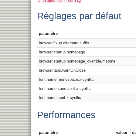
à propos de : config
Réglages par défaut
paramètre
browser.fixup.alternate.suffix
browser.startup.homepage
browser.startup.homepage_override.mstone
browser.tabs.warnOnClose
font.name.monospace.x-cyrillic
font.name.sans-serif.x-cyrillic
font.name.serif.x-cyrillic
Performances
paramètre
valeur
de