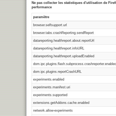
Ne pas collecter les statistiques d'utilisation de F
performance
paramètre
browser.selfsupport.url
browser.tabs.crashReporting.sendReport
datareporting.healthreport.about.reportUrl
datareporting.healthreport.infoURL
datareporting.healthreport.uploadEnabled
dom.ipc.plugins.flash.subprocess.crashreporter.enable
dom.ipc.plugins.reportCrashURL
experiments.enabled
experiments.manifest.uri
experiments.supported
extensions.getAddons.cache.enabled
network.allow-experiments