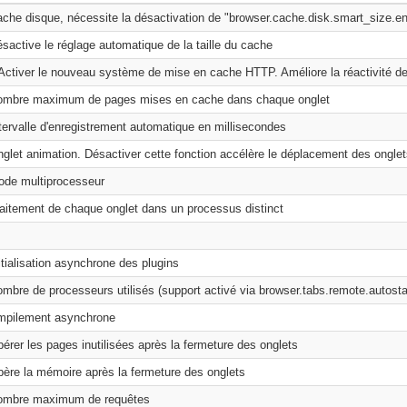
che disque, nécessite la désactivation de "browser.cache.disk.smart_size.e
sactive le réglage automatique de la taille du cache
Activer le nouveau système de mise en cache HTTP. Améliore la réactivité de l
ombre maximum de pages mises en cache dans chaque onglet
tervalle d'enregistrement automatique en millisecondes
glet animation. Désactiver cette fonction accélère le déplacement des onglets
de multiprocesseur
aitement de chaque onglet dans un processus distinct
itialisation asynchrone des plugins
mbre de processeurs utilisés (support activé via browser.tabs.remote.autosta
mpilement asynchrone
bérer les pages inutilisées après la fermeture des onglets
bère la mémoire après la fermeture des onglets
ombre maximum de requêtes