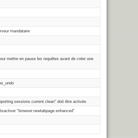
erveur mandataire
pour mettre en pause les requêtes avant de créer une
abs_undo
porting.sessions.current.clean" doit être activée.
 désactiver "browser.newtabpage.enhanced"