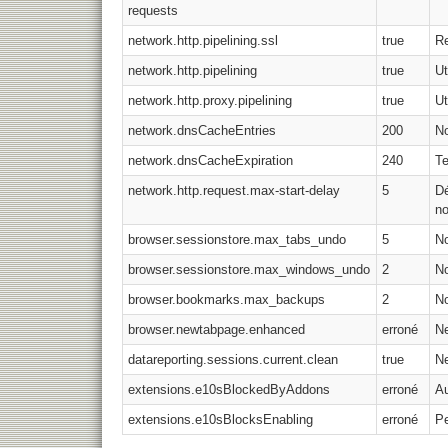
requests
network.http.pipelining.ssl
true
Re
network.http.pipelining
true
Ut
network.http.proxy.pipelining
true
Ut
network.dnsCacheEntries
200
N
network.dnsCacheExpiration
240
Te
network.http.request.max-start-delay
5
Dé
no
browser.sessionstore.max_tabs_undo
5
No
browser.sessionstore.max_windows_undo
2
No
browser.bookmarks.max_backups
2
No
browser.newtabpage.enhanced
erroné
Ne
datareporting.sessions.current.clean
true
Ne
extensions.e10sBlockedByAddons
erroné
Au
extensions.e10sBlocksEnabling
erroné
Pe