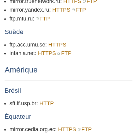
mirror.truenetwork.ru:
HTTPS
FTP
mirror.yandex.ru:
HTTPS
FTP
ftp.mtu.ru:
FTP
Suède
ftp.acc.umu.se:
HTTPS
infania.net:
HTTPS
FTP
Amérique
Brésil
sft.if.usp.br:
HTTP
Équateur
mirror.cedia.org.ec:
HTTPS
FTP