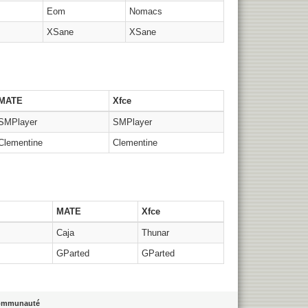
Eom
Nomacs
XSane
XSane
MATE
Xfce
SMPlayer
SMPlayer
Clementine
Clementine
MATE
Xfce
Caja
Thunar
GParted
GParted
ommunauté