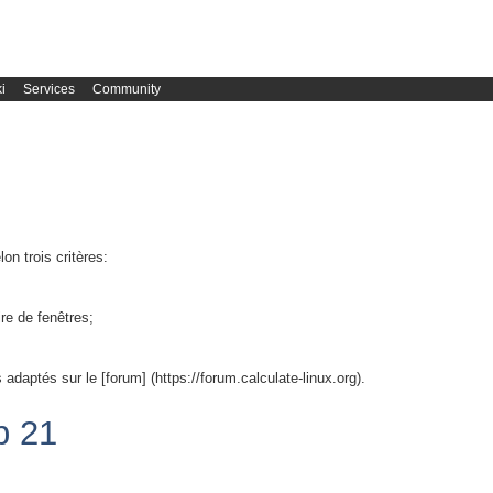
i
Services
Community
on trois critères:
ire de fenêtres;
adaptés sur le [forum] (https://forum.calculate-linux.org).
p 21