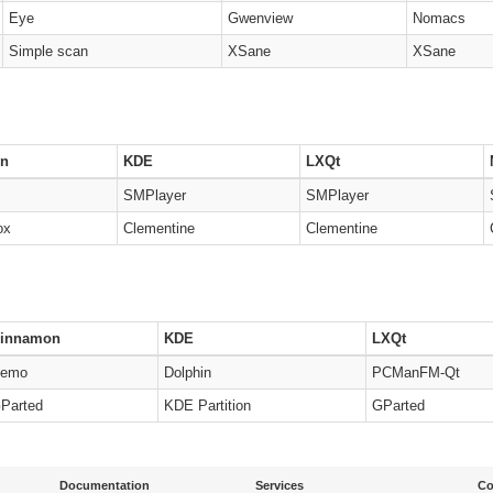
Eye
Gwenview
Nomacs
Simple scan
XSane
XSane
n
KDE
LXQt
SMPlayer
SMPlayer
ox
Clementine
Clementine
innamon
KDE
LXQt
emo
Dolphin
PCManFM-Qt
Parted
KDE Partition
GParted
Documentation
Services
C