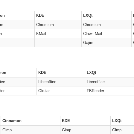
on
KDE
LXQt
um
Chromium
Chromium
n
KMail
Claws Mail
Gajim
mon
KDE
LXQt
fice
Libreoffice
Libreoffice
der
Okular
FBReader
Cinnamon
KDE
LXQt
Gimp
Gimp
Gimp